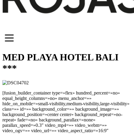
MED PLAYA HOTEL BALI
***
[fusion_builder_container type=»flex» hundred_percent=»no»
equal_height_columns=»no» menu_anchor=»»
hide_on_mobile=»small-visibility,medium-visibility,large-visibility»
class=»» id=»» background_color=»» background_image=»»
background_position=»center center» background_repeat=»no-
repeat» fade=»no» background_parallax=»none»
parallax_speed=»0.3″ video_mp4=»» video_webm=»»
video_ogv=»» video_url=»» video_aspect_ratio=»16:9″