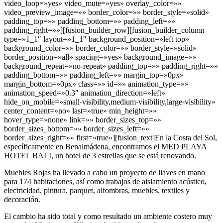
video_loop=»yes» video_mute=»yes» overlay_color=»»
video_preview_image=»» border_color=»» border_style=»solid»
padding_top=»» padding_bottom=»» padding_left=»»
padding_right=»»][fusion_builder_row][fusion_builder_column
type=»1_1″ layout=»1_1″ background_position=»left top»
background_color=»» border_color=»» border_style=»solid»
border_position=»all» spacing=»yes» background_image=»»
background_repeat=»no-repeat» padding_top=»» padding_right=»»
padding_bottom=»» padding_left=»» margin_top=»0px»
margin_bottom=»0px» class=»» id=»» animation_type=»»
animation_speed=»0.3″ animation_direction=»left»
hide_on_mobile=»small-visibility,medium-visibility,large-visibility»
center_content=»no» last=»true» min_height=»»
hover_type=»none» link=»» border_sizes_top=»»
border_sizes_bottom=»» border_sizes_left=»»
border_sizes_right=»» first=»true»][fusion_text]En la Costa del Sol,
específicamente en Benalmádena, encontramos el MED PLAYA
HOTEL BALI, un hotel de 3 estrellas que se está renovando.
Muebles Rojas ha llevado a cabo un proyecto de llaves en mano
para 174 habitaciones, así como trabajos de aislamiento acústico,
electricidad, pintura, parquet, alfombras, muebles, textiles y
decoración.
El cambio ha sido total y como resultado un ambiente costero muy