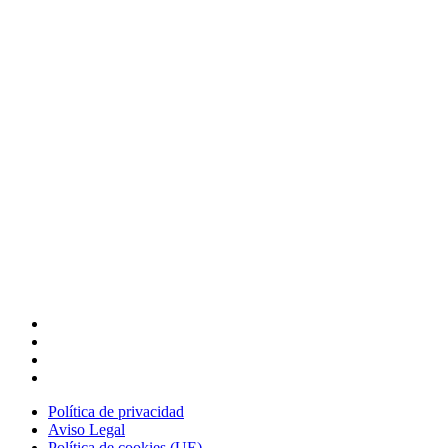
Legal
Política de privacidad
Aviso Legal
Política de cookies (UE)
Política de calidad y medioambiente
Política de privacidad
Aviso Legal
Política de cookies (UE)