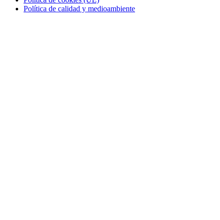
Política de calidad y medioambiente
Contacto
Obradors 16A, Polígon Santiga
08130, Santa Perpetua de Mogoda
T. +34 933 893 262
Certificaciones