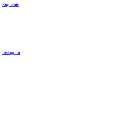
Siguiente
Nuestra misión es transformar cada proyecto en un
espacio funcional, honesto y a medida, integrando
diseño, fabricación propia y una gestión integral
adaptada a cada cliente.
Síguenos
Instagram