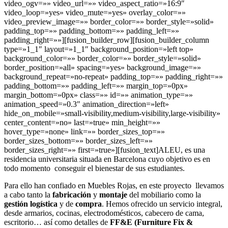
video_ogv=»» video_url=»» video_aspect_ratio=»16:9″
video_loop=»yes» video_mute=»yes» overlay_color=»»
video_preview_image=»» border_color=»» border_style=»solid»
padding_top=»» padding_bottom=»» padding_left=»»
padding_right=»»][fusion_builder_row][fusion_builder_column
type=»1_1″ layout=»1_1″ background_position=»left top»
background_color=»» border_color=»» border_style=»solid»
border_position=»all» spacing=»yes» background_image=»»
background_repeat=»no-repeat» padding_top=»» padding_right=»»
padding_bottom=»» padding_left=»» margin_top=»0px»
margin_bottom=»0px» class=»» id=»» animation_type=»»
animation_speed=»0.3″ animation_direction=»left»
hide_on_mobile=»small-visibility,medium-visibility,large-visibility»
center_content=»no» last=»true» min_height=»»
hover_type=»none» link=»» border_sizes_top=»»
border_sizes_bottom=»» border_sizes_left=»»
border_sizes_right=»» first=»true»][fusion_text]ALEU, es una
residencia universitaria situada en Barcelona cuyo objetivo es en
todo momento conseguir el bienestar de sus estudiantes.
Para ello han confiado en Muebles Rojas, en este proyecto llevamos
a cabo tanto la
fabricación
y
montaje
del mobiliario como la
gestión logística
y de
compra
. Hemos ofrecido un servicio integral,
desde armarios, cocinas, electrodomésticos, cabecero de cama,
escritorio… así como detalles de
FF&E (Furniture Fix &