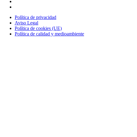
Política de cookies (UE)
Política de calidad y medioambiente
Política de privacidad
Aviso Legal
Política de cookies (UE)
Política de calidad y medioambiente
Contacto
Obradors 16A, Polígon Santiga
08130, Santa Perpetua de Mogoda
T. +34 933 893 262
Certificaciones