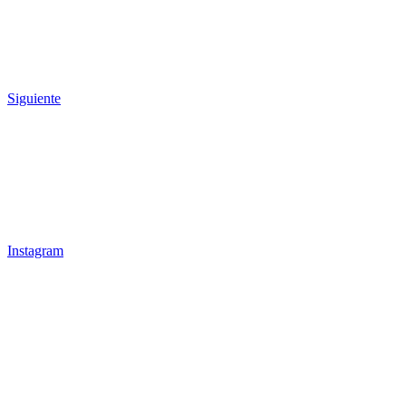
Siguiente
Nuestra misión es transformar cada proyecto en un
espacio funcional, honesto y a medida, integrando
diseño, fabricación propia y una gestión integral
adaptada a cada cliente.
Síguenos
Instagram