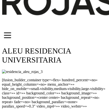
ALEU RESIDENCIA
UNIVERSITARIA
[fusion_builder_container type=»flex» hundred_percent=»no»
equal_height_columns=»no» menu_anchor=»»
hide_on_mobile=»small-visibility,medium-visibility,large-visibility»
class=»» id=»» background_color=»» background_image=»»
background_position=»center center» background_repeat=»no-
repeat» fade=»no» background_parallax=»none»
parallax_speed=»0.3″ video_mp4=»» video_webm=»»